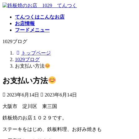
コ
ナ
ン
ビ
てんつくはこんなお店
テ
ゲ
お店情報
ン
ー
フードメニュー
ツ
シ
へ
ョ
1029ブログ
ス
ン
キ
に
トップページ
ッ
移
1029ブログ
プ
動
お支払い方法
お支払い方法
最
2023年6月14日
2023年6月14日
終
大阪市 淀川区 東三国
更
新
鉄板焼のお店１０２９です。
日
時
ステーキをはじめ、鉄板料理、お好み焼きも
: