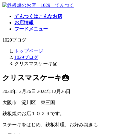
コ
ナ
ン
ビ
てんつくはこんなお店
テ
ゲ
お店情報
ン
ー
フードメニュー
ツ
シ
へ
ョ
1029ブログ
ス
ン
キ
に
トップページ
ッ
移
1029ブログ
プ
動
クリスマスケーキ🎂
クリスマスケーキ🎂
最
2024年12月26日
2024年12月26日
終
大阪市 淀川区 東三国
更
新
鉄板焼のお店１０２９です。
日
時
ステーキをはじめ、鉄板料理、お好み焼きも
: