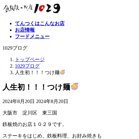
コ
ナ
ン
ビ
テ
ゲ
てんつくはこんなお店
ン
ー
お店情報
ツ
シ
フードメニュー
へ
ョ
ス
ン
1029ブログ
キ
に
ッ
移
トップページ
プ
動
1029ブログ
人生初！！！つけ麺
人生初！！！つけ麺
最
2024年8月20日
2024年8月20日
終
大阪市 淀川区 東三国
更
新
鉄板焼のお店１０２９です。
日
時
ステーキをはじめ、鉄板料理、お好み焼きも