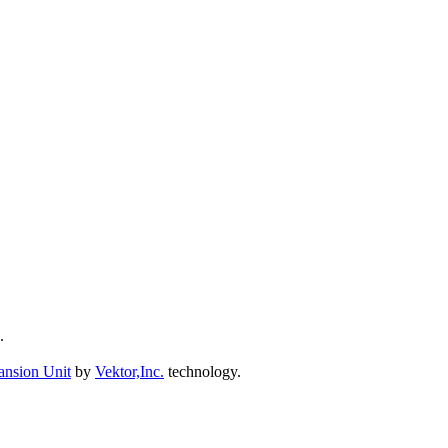
.
ansion Unit
by
Vektor,Inc.
technology.