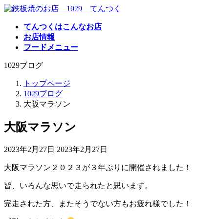
コ
ナ
ン
ビ
てんつくはこんなお店
テ
ゲ
お店情報
ン
ー
フードメニュー
ツ
シ
へ
ョ
1029ブログ
ス
ン
キ
に
トップページ
ッ
移
1029ブログ
プ
動
大阪マラソン
大阪マラソン
最
2023年2月27日
2023年2月27日
終
大阪マラソン２０２３が３年ぶりに開催されました！
更
新
皆、いろんな思いで走られたと思います。
日
時
完走された方、またそうでない方もお疲れ様でした！
: