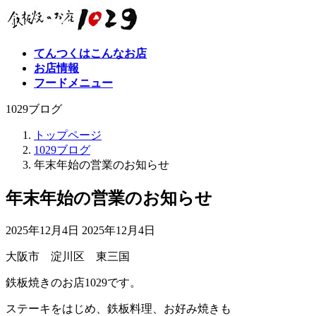
コ
ナ
ン
ビ
テ
ゲ
てんつくはこんなお店
ン
ー
お店情報
ツ
シ
フードメニュー
へ
ョ
ス
ン
1029ブログ
キ
に
ッ
移
トップページ
プ
動
1029ブログ
年末年始の営業のお知らせ
年末年始の営業のお知らせ
最
2025年12月4日
2025年12月4日
終
大阪市 淀川区 東三国
更
新
鉄板焼きのお店1029です。
日
時
ステーキをはじめ、鉄板料理、お好み焼きも