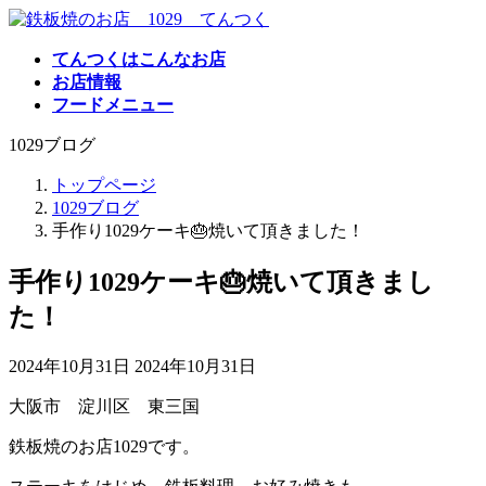
コ
ナ
ン
ビ
てんつくはこんなお店
テ
ゲ
お店情報
ン
ー
フードメニュー
ツ
シ
へ
ョ
1029ブログ
ス
ン
キ
に
トップページ
ッ
移
1029ブログ
プ
動
手作り1029ケーキ🎂焼いて頂きました！
手作り1029ケーキ🎂焼いて頂きまし
た！
最
2024年10月31日
2024年10月31日
終
大阪市 淀川区 東三国
更
新
鉄板焼のお店1029です。
日
時