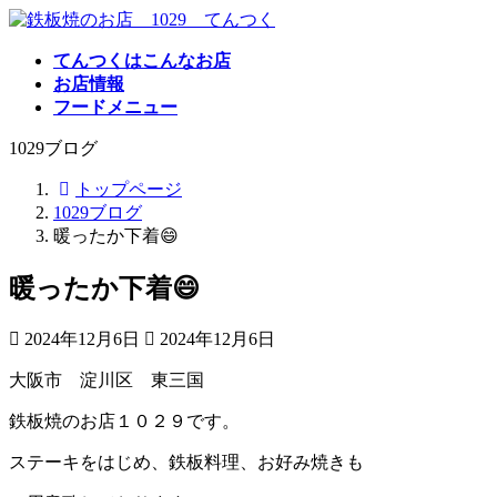
コ
ナ
ン
ビ
てんつくはこんなお店
テ
ゲ
お店情報
ン
ー
フードメニュー
ツ
シ
へ
ョ
1029ブログ
ス
ン
キ
に
トップページ
ッ
移
1029ブログ
プ
動
暖ったか下着😄
暖ったか下着😄
最
2024年12月6日
2024年12月6日
終
大阪市 淀川区 東三国
更
新
鉄板焼のお店１０２９です。
日
時
ステーキをはじめ、鉄板料理、お好み焼きも
: