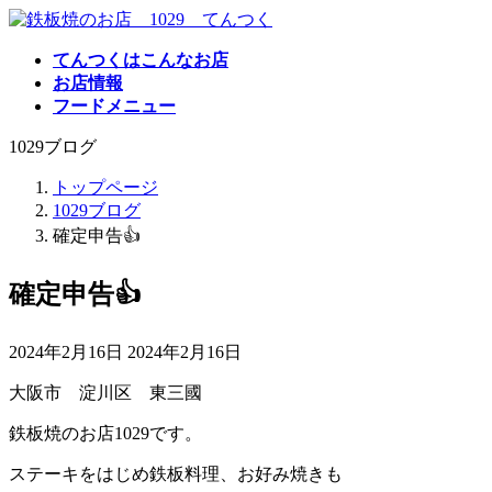
コ
ナ
ン
ビ
てんつくはこんなお店
テ
ゲ
お店情報
ン
ー
フードメニュー
ツ
シ
へ
ョ
1029ブログ
ス
ン
キ
に
トップページ
ッ
移
1029ブログ
プ
動
確定申告👍
確定申告👍
最
2024年2月16日
2024年2月16日
終
大阪市 淀川区 東三國
更
新
鉄板焼のお店1029です。
日
時
ステーキをはじめ鉄板料理、お好み焼きも
: