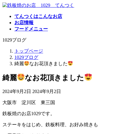
コ
ナ
ン
ビ
てんつくはこんなお店
テ
ゲ
お店情報
ン
ー
フードメニュー
ツ
シ
へ
ョ
1029ブログ
ス
ン
キ
に
トップページ
ッ
移
1029ブログ
プ
動
綺麗
なお花頂きました
綺麗
なお花頂きました
最
2024年9月2日
2024年9月2日
終
大阪市 淀川区 東三国
更
新
鉄板焼のお店1029です。
日
時
ステーキをはじめ、鉄板料理、お好み焼きも
: