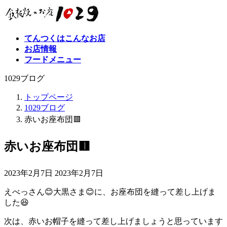
コ
ナ
ン
ビ
テ
ゲ
てんつくはこんなお店
ン
ー
お店情報
ツ
シ
フードメニュー
へ
ョ
ス
ン
1029ブログ
キ
に
ッ
移
トップページ
プ
動
1029ブログ
赤いお座布団🟥
赤いお座布団🟥
最
2023年2月7日
2023年2月7日
終
えべっさん😊大黒さま😊に、お座布団を縫って差し上げま
更
した😆
新
日
次は、赤いお帽子を縫って差し上げましょうと思っています
時