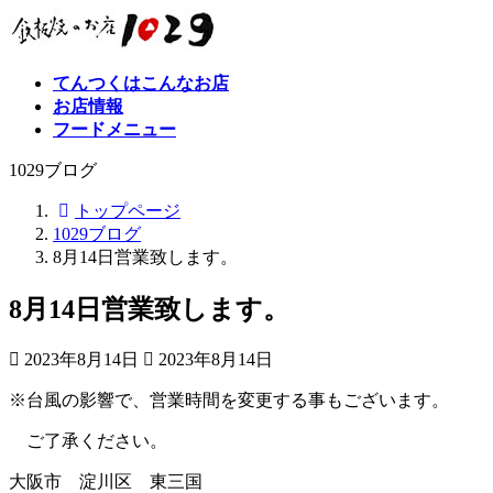
コ
ナ
ン
ビ
テ
ゲ
てんつくはこんなお店
ン
ー
お店情報
ツ
シ
フードメニュー
へ
ョ
ス
ン
1029ブログ
キ
に
ッ
移
トップページ
プ
動
1029ブログ
8月14日営業致します。
8月14日営業致します。
最
2023年8月14日
2023年8月14日
終
※台風の影響で、営業時間を変更する事もございます。
更
新
ご了承ください。
日
時
大阪市 淀川区 東三国